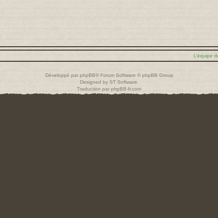
L’équipe d
Développé par
phpBB
® Forum Software © phpBB Group
Designed by
ST Software
.
Traduction par
phpBB-fr.com