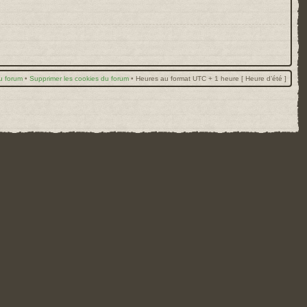
u forum
•
Supprimer les cookies du forum
•
Heures au format UTC + 1 heure [ Heure d’été ]