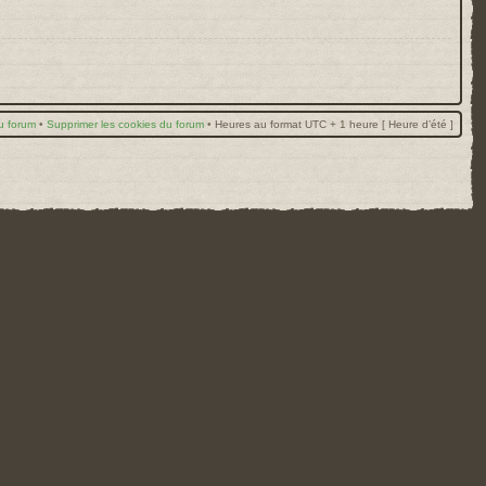
u forum
•
Supprimer les cookies du forum
•
Heures au format UTC + 1 heure [ Heure d’été ]