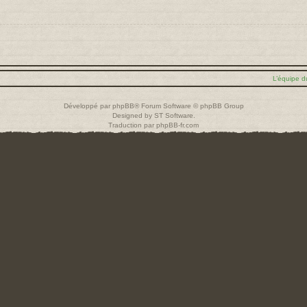
L’équipe d
Développé par
phpBB
® Forum Software © phpBB Group
Designed by
ST Software
.
Traduction par
phpBB-fr.com