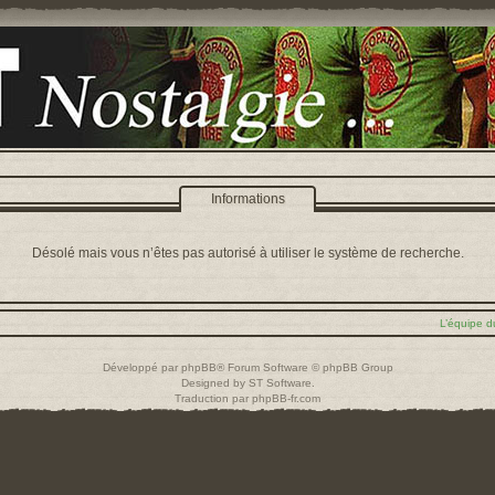
Informations
Désolé mais vous n’êtes pas autorisé à utiliser le système de recherche.
L’équipe d
Développé par
phpBB
® Forum Software © phpBB Group
Designed by
ST Software
.
Traduction par
phpBB-fr.com