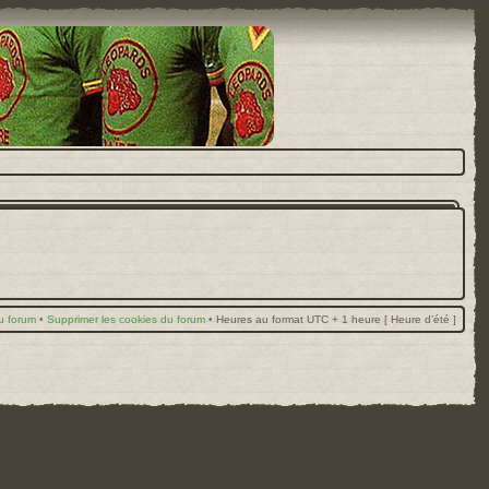
u forum
•
Supprimer les cookies du forum
•
Heures au format UTC + 1 heure [ Heure d’été ]