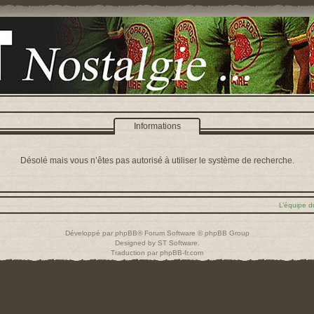
Informations
Désolé mais vous n’êtes pas autorisé à utiliser le système de recherche.
L’équipe d
Développé par
phpBB
® Forum Software © phpBB Group
Designed by
ST Software
.
Traduction par
phpBB-fr.com