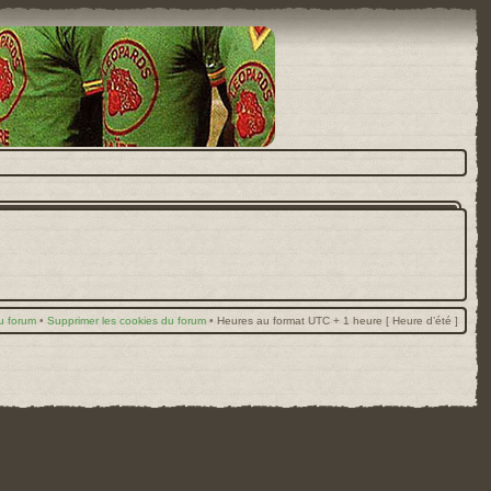
u forum
•
Supprimer les cookies du forum
•
Heures au format UTC + 1 heure [ Heure d’été ]