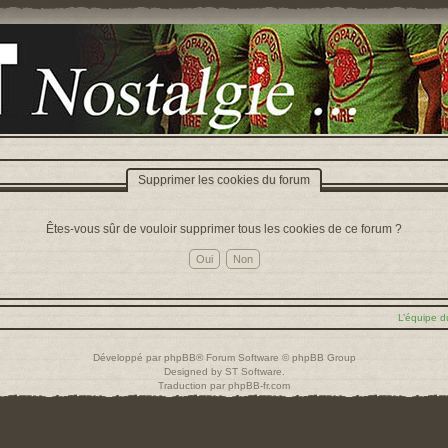
Supprimer les cookies du forum
Êtes-vous sûr de vouloir supprimer tous les cookies de ce forum ?
L’équipe d
Développé par
phpBB
® Forum Software © phpBB Group
Designed by
ST Software
.
Traduction par
phpBB-fr.com