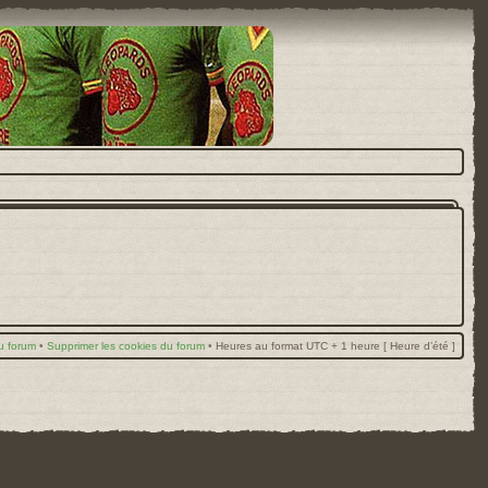
u forum
•
Supprimer les cookies du forum
•
Heures au format UTC + 1 heure [ Heure d’été ]