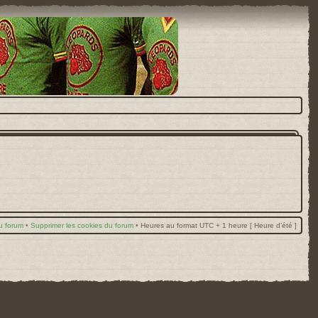
u forum
•
Supprimer les cookies du forum
•
Heures au format UTC + 1 heure [ Heure d’été ]