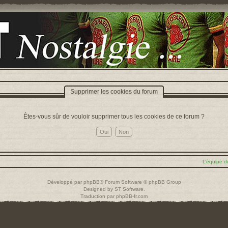
Supprimer les cookies du forum
Êtes-vous sûr de vouloir supprimer tous les cookies de ce forum ?
L’équipe d
Développé par
phpBB
® Forum Software © phpBB Group
Designed by
ST Software
.
Traduction par
phpBB-fr.com