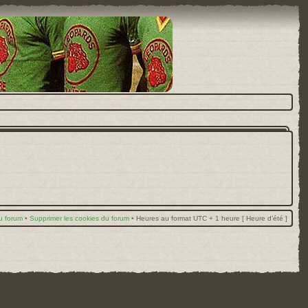
u forum
•
Supprimer les cookies du forum
•
Heures au format UTC + 1 heure [ Heure d’été ]