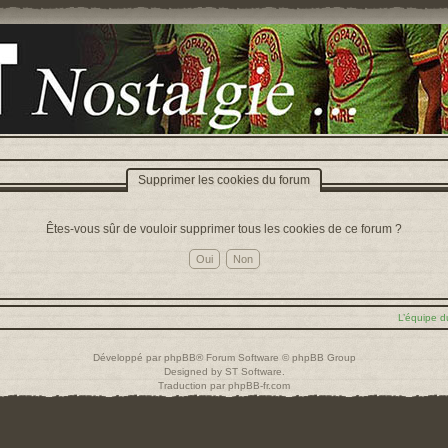
Supprimer les cookies du forum
Êtes-vous sûr de vouloir supprimer tous les cookies de ce forum ?
L’équipe d
Développé par
phpBB
® Forum Software © phpBB Group
Designed by
ST Software
.
Traduction par
phpBB-fr.com