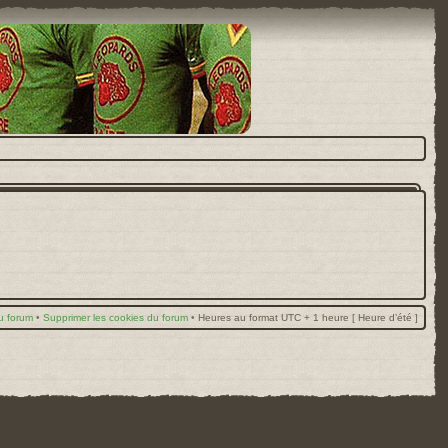
u forum
•
Supprimer les cookies du forum
•
Heures au format UTC + 1 heure [ Heure d’été ]