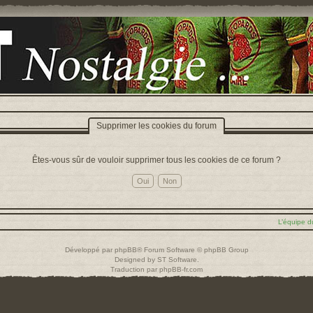
Supprimer les cookies du forum
Êtes-vous sûr de vouloir supprimer tous les cookies de ce forum ?
L’équipe d
Développé par
phpBB
® Forum Software © phpBB Group
Designed by
ST Software
.
Traduction par
phpBB-fr.com