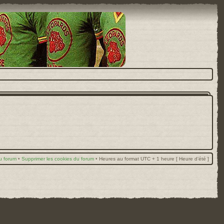
u forum
•
Supprimer les cookies du forum
•
Heures au format UTC + 1 heure [ Heure d’été ]