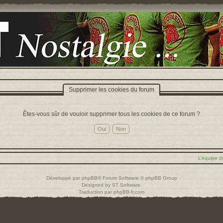
Supprimer les cookies du forum
Êtes-vous sûr de vouloir supprimer tous les cookies de ce forum ?
L’équipe d
Développé par
phpBB
® Forum Software © phpBB Group
Designed by
ST Software
.
Traduction par
phpBB-fr.com