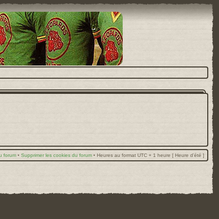
u forum
•
Supprimer les cookies du forum
•
Heures au format UTC + 1 heure [ Heure d’été ]