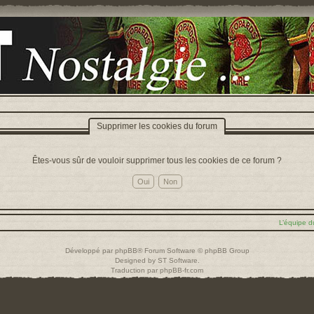
Supprimer les cookies du forum
Êtes-vous sûr de vouloir supprimer tous les cookies de ce forum ?
L’équipe d
Développé par
phpBB
® Forum Software © phpBB Group
Designed by
ST Software
.
Traduction par
phpBB-fr.com