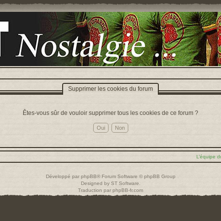
Supprimer les cookies du forum
Êtes-vous sûr de vouloir supprimer tous les cookies de ce forum ?
L’équipe d
Développé par
phpBB
® Forum Software © phpBB Group
Designed by
ST Software
.
Traduction par
phpBB-fr.com