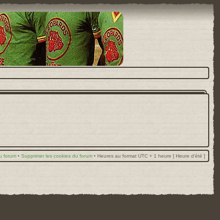
u forum
•
Supprimer les cookies du forum
•
Heures au format UTC + 1 heure [ Heure d’été ]