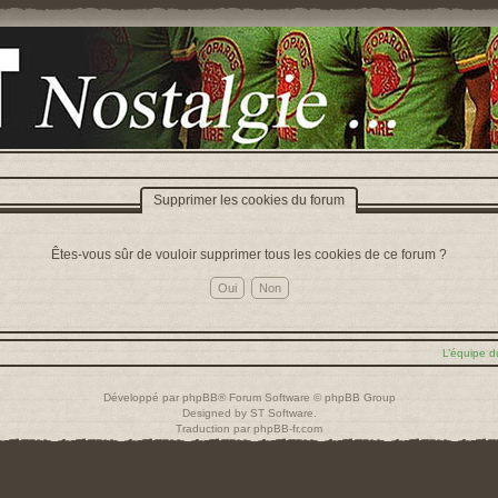
Supprimer les cookies du forum
Êtes-vous sûr de vouloir supprimer tous les cookies de ce forum ?
L’équipe d
Développé par
phpBB
® Forum Software © phpBB Group
Designed by
ST Software
.
Traduction par
phpBB-fr.com