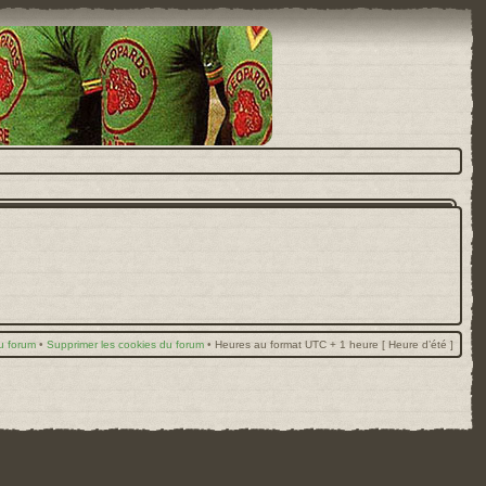
u forum
•
Supprimer les cookies du forum
•
Heures au format UTC + 1 heure [ Heure d’été ]