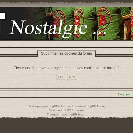
Supprimer les cookies du forum
Êtes-vous sûr de vouloir supprimer tous les cookies de ce forum ?
L’équipe d
Développé par
phpBB
® Forum Software © phpBB Group
Designed by
ST Software
.
Traduction par
phpBB-fr.com