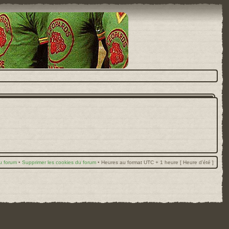
u forum
•
Supprimer les cookies du forum
•
Heures au format UTC + 1 heure [ Heure d’été ]