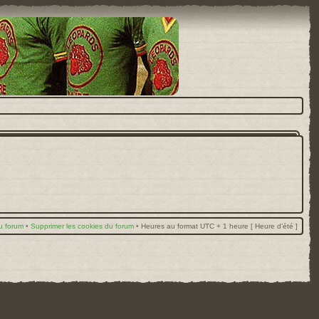
u forum
•
Supprimer les cookies du forum
•
Heures au format UTC + 1 heure [ Heure d’été ]