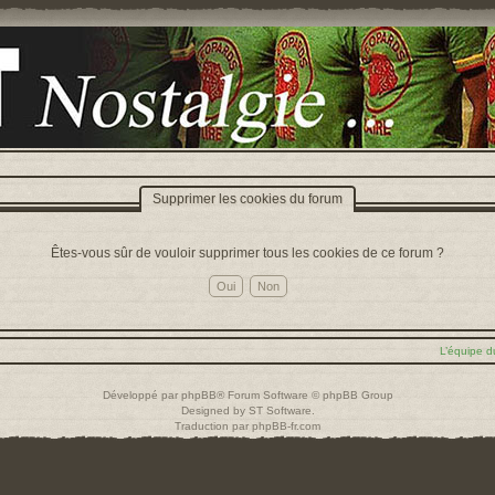
Supprimer les cookies du forum
Êtes-vous sûr de vouloir supprimer tous les cookies de ce forum ?
L’équipe d
Développé par
phpBB
® Forum Software © phpBB Group
Designed by
ST Software
.
Traduction par
phpBB-fr.com