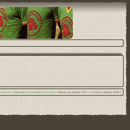
u forum
•
Supprimer les cookies du forum
•
Heures au format UTC + 1 heure [ Heure d’été ]