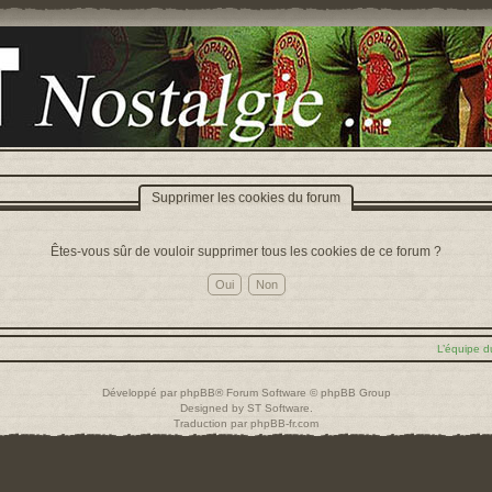
Supprimer les cookies du forum
Êtes-vous sûr de vouloir supprimer tous les cookies de ce forum ?
L’équipe d
Développé par
phpBB
® Forum Software © phpBB Group
Designed by
ST Software
.
Traduction par
phpBB-fr.com