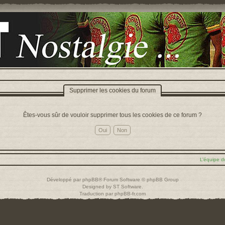
Supprimer les cookies du forum
Êtes-vous sûr de vouloir supprimer tous les cookies de ce forum ?
L’équipe d
Développé par
phpBB
® Forum Software © phpBB Group
Designed by
ST Software
.
Traduction par
phpBB-fr.com