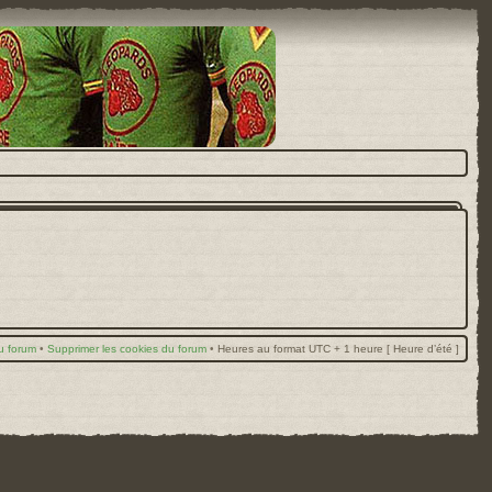
u forum
•
Supprimer les cookies du forum
•
Heures au format UTC + 1 heure [ Heure d’été ]