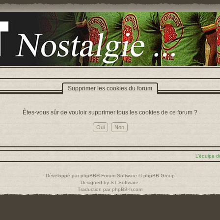
Supprimer les cookies du forum
Êtes-vous sûr de vouloir supprimer tous les cookies de ce forum ?
L’équipe d
Développé par
phpBB
® Forum Software © phpBB Group
Designed by
ST Software
.
Traduction par
phpBB-fr.com