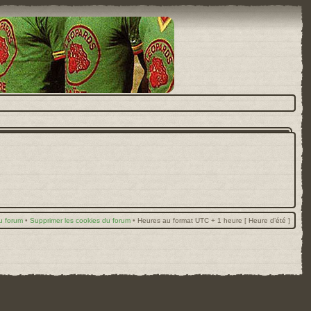
u forum
•
Supprimer les cookies du forum
•
Heures au format UTC + 1 heure [ Heure d’été ]