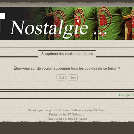
Supprimer les cookies du forum
Êtes-vous sûr de vouloir supprimer tous les cookies de ce forum ?
L’équipe d
Développé par
phpBB
® Forum Software © phpBB Group
Designed by
ST Software
.
Traduction par
phpBB-fr.com