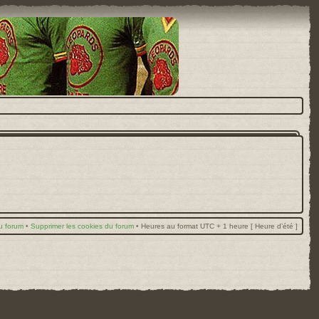
u forum
•
Supprimer les cookies du forum
•
Heures au format UTC + 1 heure [ Heure d’été ]