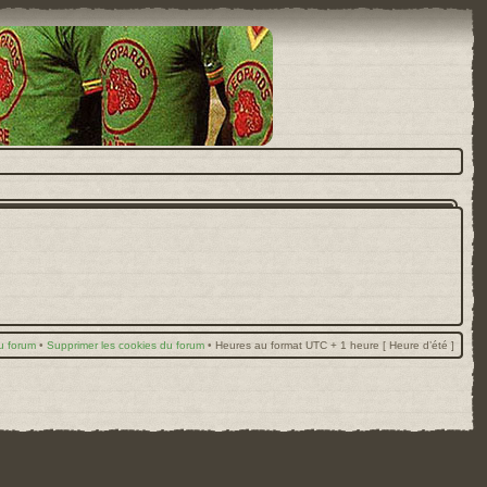
u forum
•
Supprimer les cookies du forum
•
Heures au format UTC + 1 heure [ Heure d’été ]