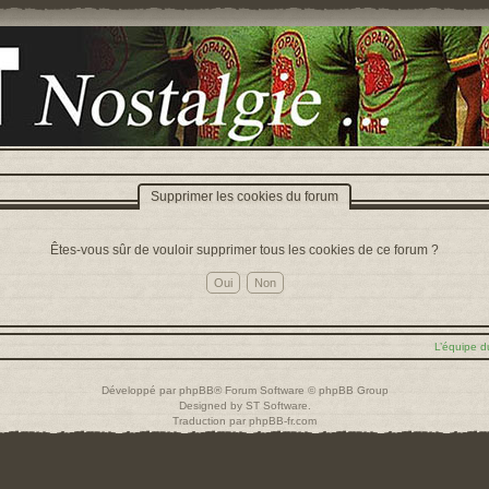
Supprimer les cookies du forum
Êtes-vous sûr de vouloir supprimer tous les cookies de ce forum ?
L’équipe d
Développé par
phpBB
® Forum Software © phpBB Group
Designed by
ST Software
.
Traduction par
phpBB-fr.com