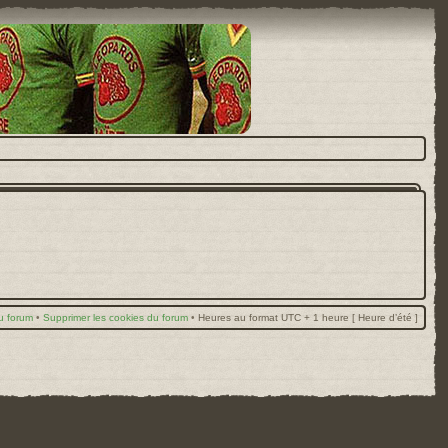
u forum
•
Supprimer les cookies du forum
•
Heures au format UTC + 1 heure [ Heure d’été ]