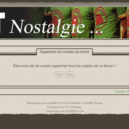
Supprimer les cookies du forum
Êtes-vous sûr de vouloir supprimer tous les cookies de ce forum ?
L’équipe d
Développé par
phpBB
® Forum Software © phpBB Group
Designed by
ST Software
.
Traduction par
phpBB-fr.com