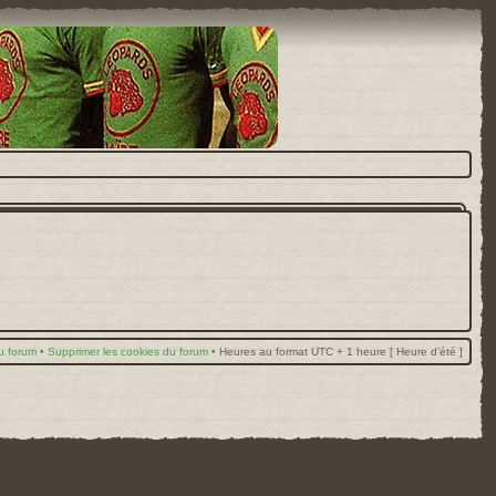
u forum
•
Supprimer les cookies du forum
•
Heures au format UTC + 1 heure [ Heure d’été ]