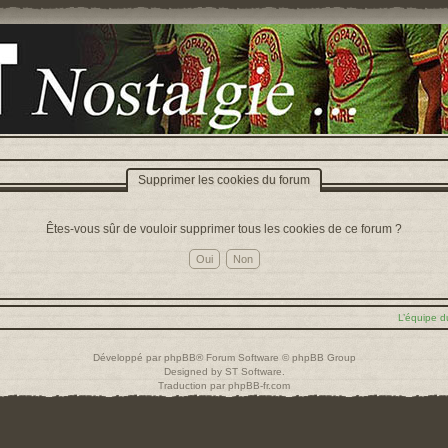
Supprimer les cookies du forum
Êtes-vous sûr de vouloir supprimer tous les cookies de ce forum ?
L’équipe d
Développé par
phpBB
® Forum Software © phpBB Group
Designed by
ST Software
.
Traduction par
phpBB-fr.com