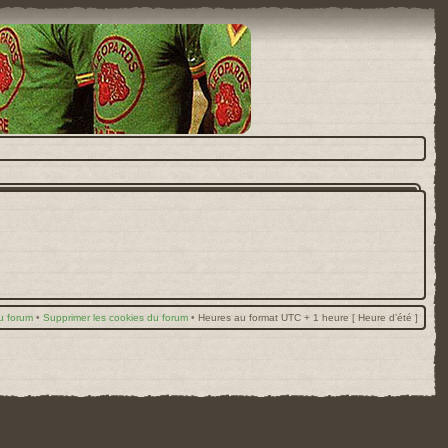
u forum
•
Supprimer les cookies du forum
•
Heures au format UTC + 1 heure [ Heure d’été ]