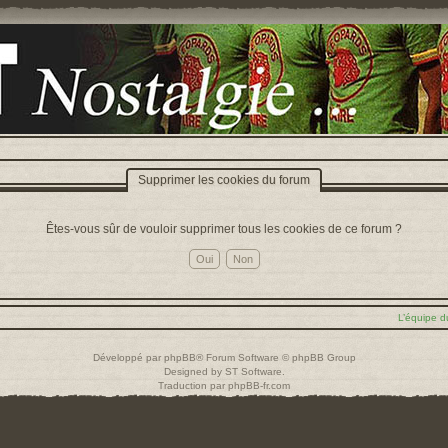
Supprimer les cookies du forum
Êtes-vous sûr de vouloir supprimer tous les cookies de ce forum ?
L’équipe d
Développé par
phpBB
® Forum Software © phpBB Group
Designed by
ST Software
.
Traduction par
phpBB-fr.com