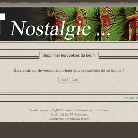
Supprimer les cookies du forum
Êtes-vous sûr de vouloir supprimer tous les cookies de ce forum ?
L’équipe d
Développé par
phpBB
® Forum Software © phpBB Group
Designed by
ST Software
.
Traduction par
phpBB-fr.com