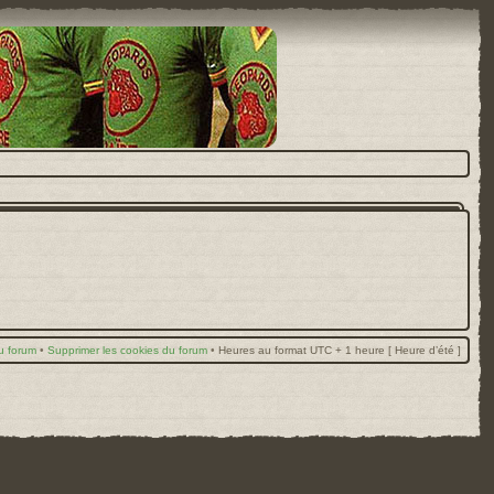
u forum
•
Supprimer les cookies du forum
•
Heures au format UTC + 1 heure [ Heure d’été ]