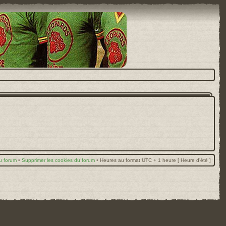
u forum
•
Supprimer les cookies du forum
•
Heures au format UTC + 1 heure [ Heure d’été ]