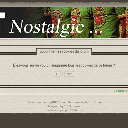
Supprimer les cookies du forum
Êtes-vous sûr de vouloir supprimer tous les cookies de ce forum ?
L’équipe d
Développé par
phpBB
® Forum Software © phpBB Group
Designed by
ST Software
.
Traduction par
phpBB-fr.com