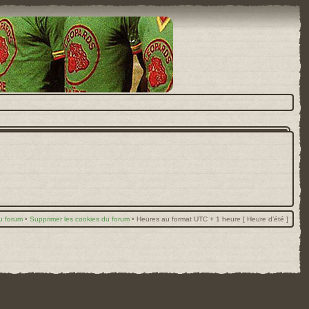
u forum
•
Supprimer les cookies du forum
•
Heures au format UTC + 1 heure [ Heure d’été ]