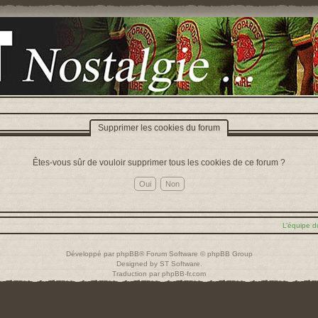
Supprimer les cookies du forum
Êtes-vous sûr de vouloir supprimer tous les cookies de ce forum ?
L’équipe d
Développé par
phpBB
® Forum Software © phpBB Group
Designed by
ST Software
.
Traduction par
phpBB-fr.com