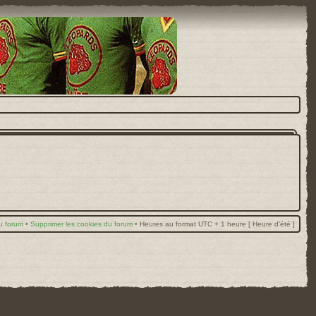
u forum
•
Supprimer les cookies du forum
•
Heures au format UTC + 1 heure [ Heure d’été ]