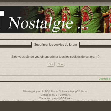
Supprimer les cookies du forum
Êtes-vous sûr de vouloir supprimer tous les cookies de ce forum ?
L’équipe d
Développé par
phpBB
® Forum Software © phpBB Group
Designed by
ST Software
.
Traduction par
phpBB-fr.com