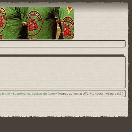
u forum
•
Supprimer les cookies du forum
•
Heures au format UTC + 1 heure [ Heure d’été ]