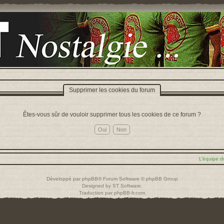
Supprimer les cookies du forum
Êtes-vous sûr de vouloir supprimer tous les cookies de ce forum ?
L’équipe d
Développé par
phpBB
® Forum Software © phpBB Group
Designed by
ST Software
.
Traduction par
phpBB-fr.com