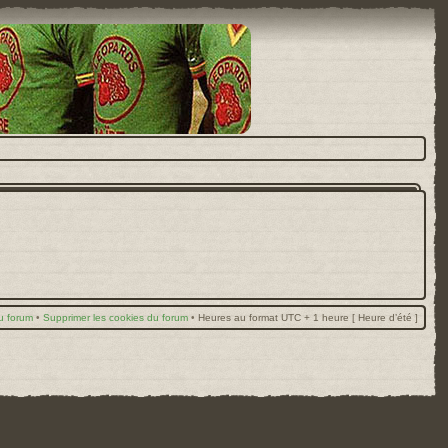
u forum
•
Supprimer les cookies du forum
•
Heures au format UTC + 1 heure [ Heure d’été ]