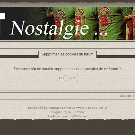
Supprimer les cookies du forum
Êtes-vous sûr de vouloir supprimer tous les cookies de ce forum ?
L’équipe d
Développé par
phpBB
® Forum Software © phpBB Group
Designed by
ST Software
.
Traduction par
phpBB-fr.com