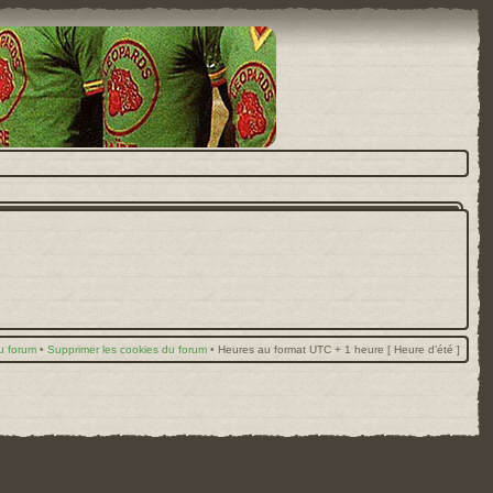
u forum
•
Supprimer les cookies du forum
•
Heures au format UTC + 1 heure [ Heure d’été ]