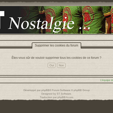
Supprimer les cookies du forum
Êtes-vous sûr de vouloir supprimer tous les cookies de ce forum ?
L’équipe d
Développé par
phpBB
® Forum Software © phpBB Group
Designed by
ST Software
.
Traduction par
phpBB-fr.com