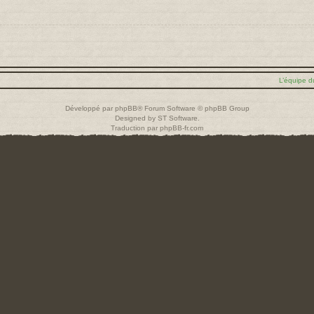
L’équipe d
Développé par
phpBB
® Forum Software © phpBB Group
Designed by
ST Software
.
Traduction par
phpBB-fr.com