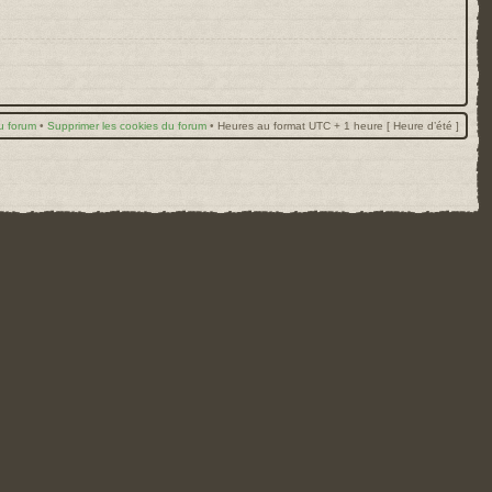
u forum
•
Supprimer les cookies du forum
•
Heures au format UTC + 1 heure [ Heure d’été ]