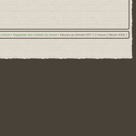
u forum
•
Supprimer les cookies du forum
•
Heures au format UTC + 1 heure [ Heure d’été ]