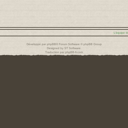
L’équipe d
Développé par
phpBB
® Forum Software © phpBB Group
Designed by
ST Software
.
Traduction par
phpBB-fr.com