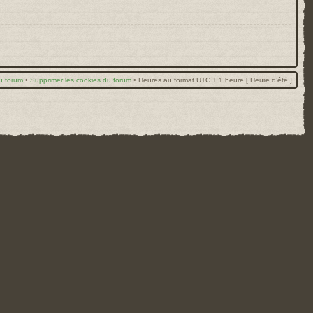
u forum
•
Supprimer les cookies du forum
•
Heures au format UTC + 1 heure [ Heure d’été ]