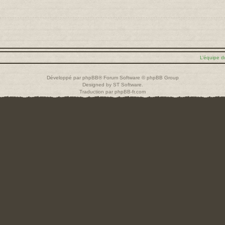
L’équipe d
Développé par
phpBB
® Forum Software © phpBB Group
Designed by
ST Software
.
Traduction par
phpBB-fr.com