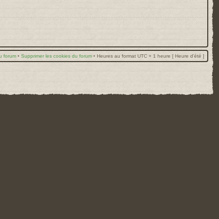
u forum
•
Supprimer les cookies du forum
•
Heures au format UTC + 1 heure [ Heure d’été ]