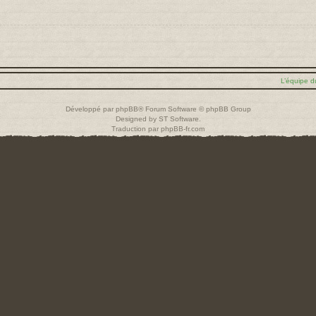
L’équipe d
Développé par
phpBB
® Forum Software © phpBB Group
Designed by
ST Software
.
Traduction par
phpBB-fr.com