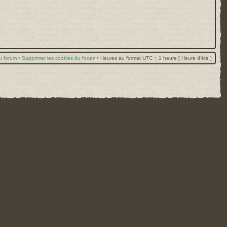
u forum
•
Supprimer les cookies du forum
•
Heures au format UTC + 1 heure [ Heure d’été ]