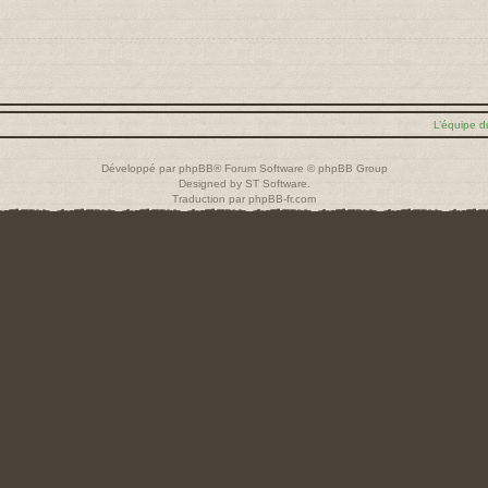
L’équipe d
Développé par
phpBB
® Forum Software © phpBB Group
Designed by
ST Software
.
Traduction par
phpBB-fr.com