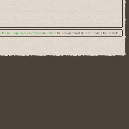
u forum
•
Supprimer les cookies du forum
•
Heures au format UTC + 1 heure [ Heure d’été ]