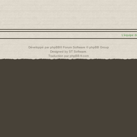
L’équipe d
Développé par
phpBB
® Forum Software © phpBB Group
Designed by
ST Software
.
Traduction par
phpBB-fr.com