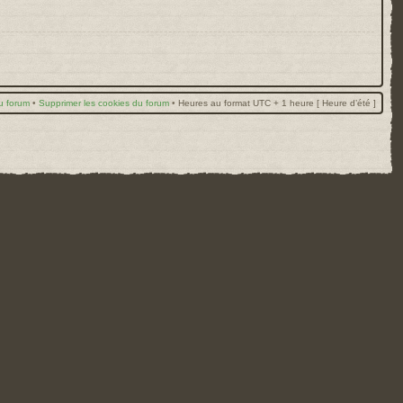
u forum
•
Supprimer les cookies du forum
•
Heures au format UTC + 1 heure [ Heure d’été ]