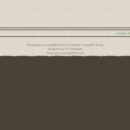
L’équipe d
Développé par
phpBB
® Forum Software © phpBB Group
Designed by
ST Software
.
Traduction par
phpBB-fr.com