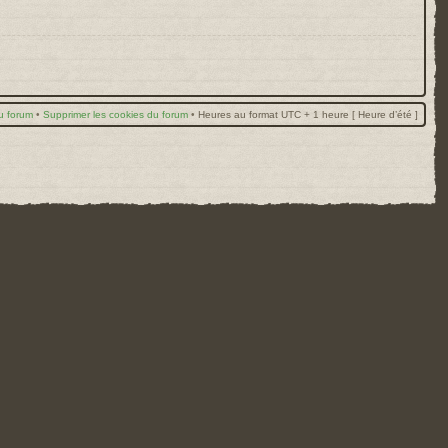
u forum
•
Supprimer les cookies du forum
•
Heures au format UTC + 1 heure [ Heure d’été ]