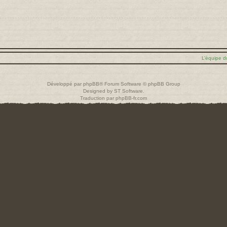
L’équipe d
Développé par
phpBB
® Forum Software © phpBB Group
Designed by
ST Software
.
Traduction par
phpBB-fr.com