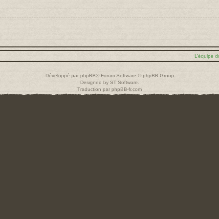
L’équipe d
Développé par
phpBB
® Forum Software © phpBB Group
Designed by
ST Software
.
Traduction par
phpBB-fr.com