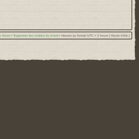
u forum
•
Supprimer les cookies du forum
•
Heures au format UTC + 1 heure [ Heure d’été ]