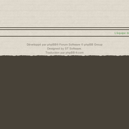
L’équipe d
Développé par
phpBB
® Forum Software © phpBB Group
Designed by
ST Software
.
Traduction par
phpBB-fr.com