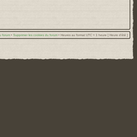
u forum
•
Supprimer les cookies du forum
•
Heures au format UTC + 1 heure [ Heure d’été ]