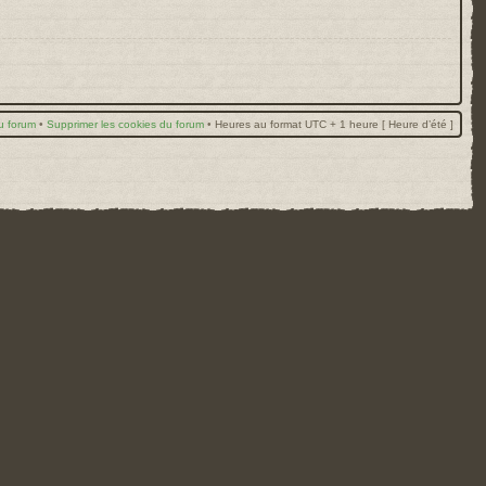
u forum
•
Supprimer les cookies du forum
•
Heures au format UTC + 1 heure [ Heure d’été ]