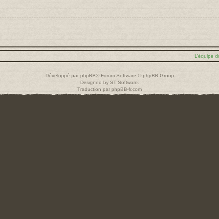
L’équipe d
Développé par
phpBB
® Forum Software © phpBB Group
Designed by
ST Software
.
Traduction par
phpBB-fr.com