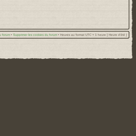
u forum
•
Supprimer les cookies du forum
•
Heures au format UTC + 1 heure [ Heure d’été ]