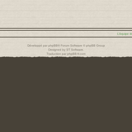
L’équipe d
Développé par
phpBB
® Forum Software © phpBB Group
Designed by
ST Software
.
Traduction par
phpBB-fr.com