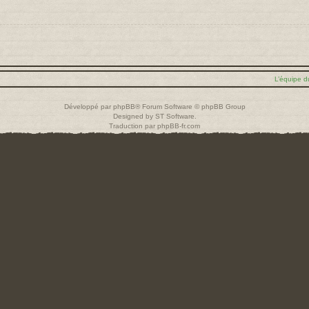
L’équipe d
Développé par
phpBB
® Forum Software © phpBB Group
Designed by
ST Software
.
Traduction par
phpBB-fr.com