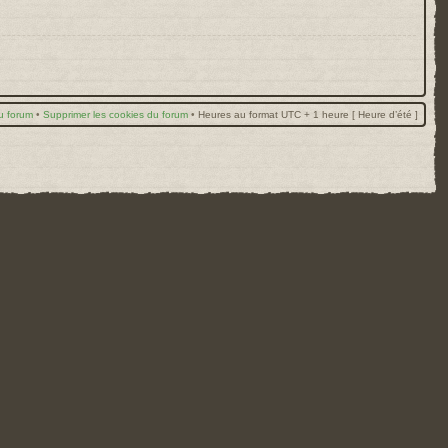
u forum
•
Supprimer les cookies du forum
•
Heures au format UTC + 1 heure [ Heure d’été ]