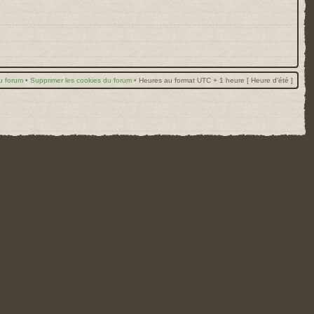
u forum
•
Supprimer les cookies du forum
•
Heures au format UTC + 1 heure [ Heure d’été ]