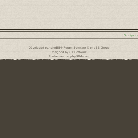
L’équipe d
Développé par
phpBB
® Forum Software © phpBB Group
Designed by
ST Software
.
Traduction par
phpBB-fr.com