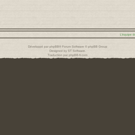
L’équipe d
Développé par
phpBB
® Forum Software © phpBB Group
Designed by
ST Software
.
Traduction par
phpBB-fr.com