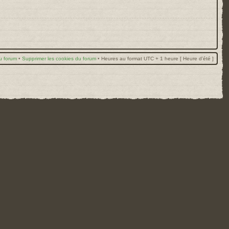
u forum
•
Supprimer les cookies du forum
•
Heures au format UTC + 1 heure [ Heure d’été ]