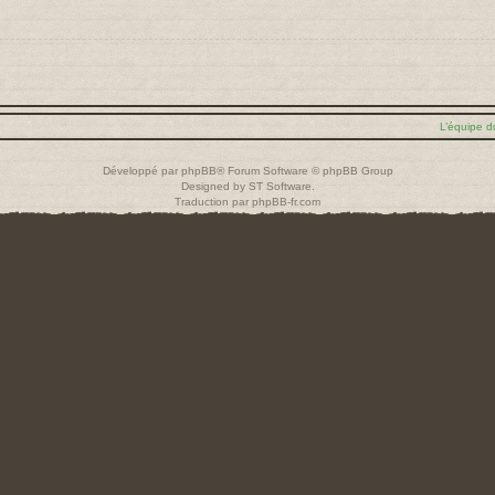
L’équipe d
Développé par
phpBB
® Forum Software © phpBB Group
Designed by
ST Software
.
Traduction par
phpBB-fr.com