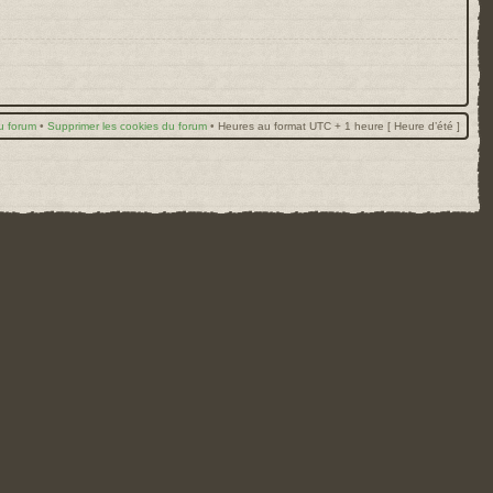
u forum
•
Supprimer les cookies du forum
•
Heures au format UTC + 1 heure [ Heure d’été ]