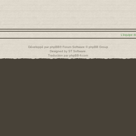
L’équipe d
Développé par
phpBB
® Forum Software © phpBB Group
Designed by
ST Software
.
Traduction par
phpBB-fr.com