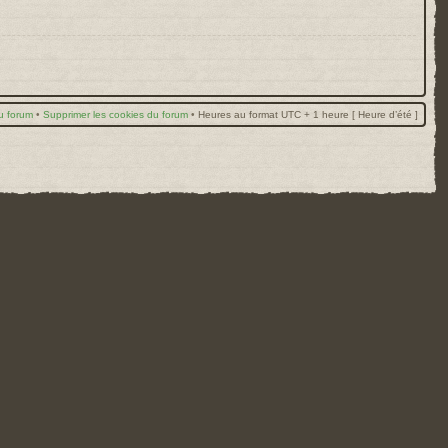
u forum
•
Supprimer les cookies du forum
•
Heures au format UTC + 1 heure [ Heure d’été ]