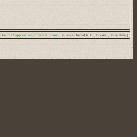
u forum
•
Supprimer les cookies du forum
•
Heures au format UTC + 1 heure [ Heure d’été ]