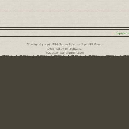
L’équipe d
Développé par
phpBB
® Forum Software © phpBB Group
Designed by
ST Software
.
Traduction par
phpBB-fr.com