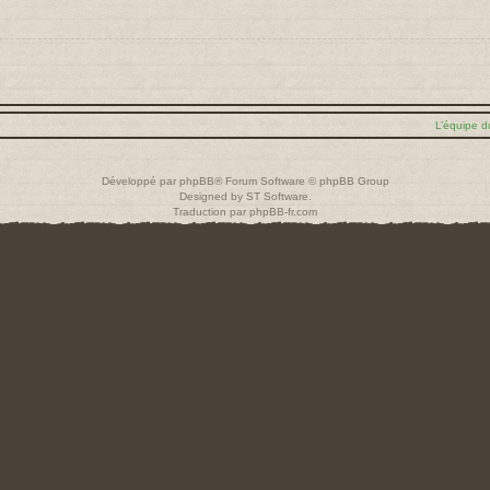
L’équipe d
Développé par
phpBB
® Forum Software © phpBB Group
Designed by
ST Software
.
Traduction par
phpBB-fr.com