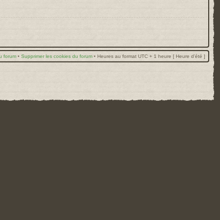
u forum
•
Supprimer les cookies du forum
•
Heures au format UTC + 1 heure [ Heure d’été ]