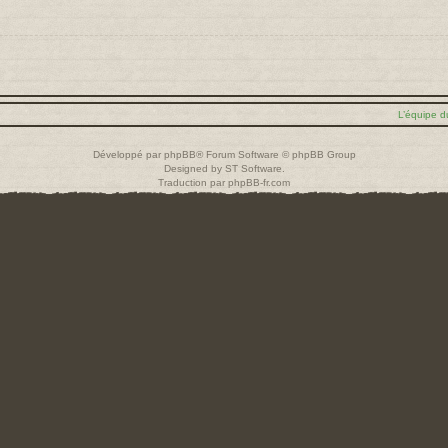
L’équipe d
Développé par
phpBB
® Forum Software © phpBB Group
Designed by
ST Software
.
Traduction par
phpBB-fr.com