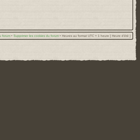
u forum
•
Supprimer les cookies du forum
•
Heures au format UTC + 1 heure [ Heure d’été ]