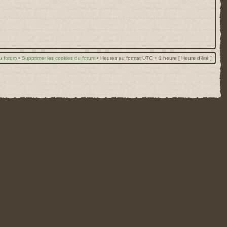
u forum
•
Supprimer les cookies du forum
•
Heures au format UTC + 1 heure [ Heure d’été ]