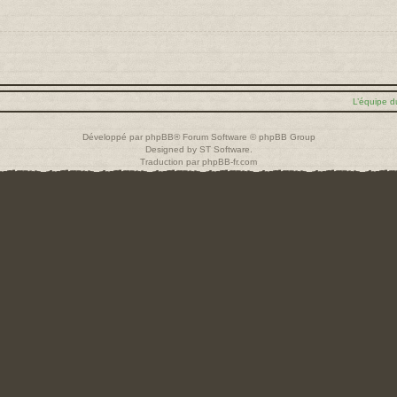
L’équipe d
Développé par
phpBB
® Forum Software © phpBB Group
Designed by
ST Software
.
Traduction par
phpBB-fr.com